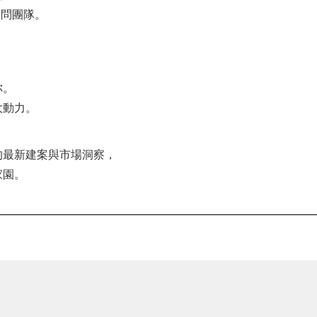
顧問團隊。
你。
大動力。
，
的最新建案與市場洞察，
家園。