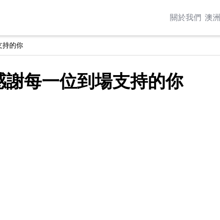
關
於
我
們
澳
支持的你
｜感謝每一位到場支持的你