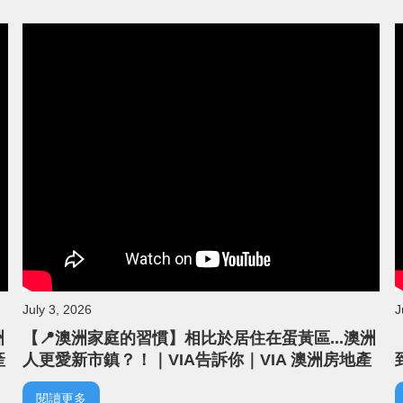
July 3, 2026
J
洲
【📍澳洲家庭的習慣】相比於居住在蛋黃區...澳洲
產
人更愛新市鎮？！｜VIA告訴你｜VIA 澳洲房地產
｜線下說明會精華
閱讀更多