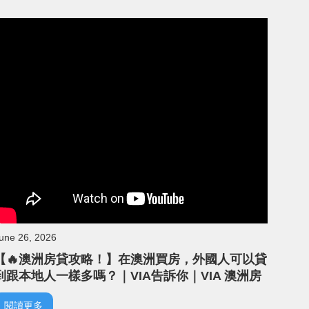
une 26, 2026
【🔥澳洲房貸攻略！】在澳洲買房，外國人可以貸
到跟本地人一樣多嗎？｜VIA告訴你｜VIA 澳洲房
地產｜線下說明會精華
閱讀更多