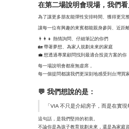
在第二場說明會現場，我們看
為了讓更多朋友能彈性安排時間、獲得更完
讓每一位有興趣的來賓都能親身參與、近距
👨‍👩‍👧 熱情詢問、仔細筆記的你們
🏡 帶著夢想、為家人規劃未來的家庭
💼 想透過專業顧問找到最適合投資方案的你
每一場說明會都座無虛席，
每一個提問都讓我們更深刻地感受到台灣買
💬 我們想說的是：
「VIA 不只是介紹房子，而是在實
這句話，是我們堅持的初衷。
不論你是為孩子教育規劃未來，還是為家庭