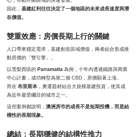
心，帶動外圍區域的快速發展。
因此，
基建紅利往往決定了一個地區的未來成長速度與潛
在價值。
雙重效應：房價長期上行的關鍵
人口帶來穩定需求，基建創造區域價值，兩者結合形成推
動房價的「雙引擎」。
以雪梨西區的
Parramatta
為例，十年內透過鐵路與商業
中心計畫，成功轉型為第二個 CBD，房價顯著上漲。
而在
布里斯本
，奧運題材結合大規模基建投資，使其成
為近年最受矚目的城市之一。
這些案例都說明，
澳洲房市的成長不是短期投機，而是結
構性的長期現象。
總結：長期穩健的結構性推力