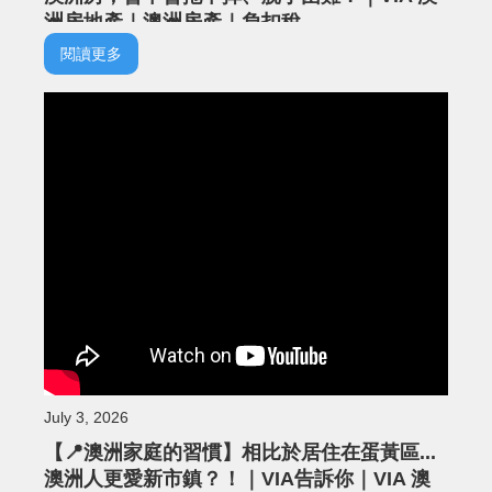
洲房地產｜澳洲房產｜負扣稅
閱讀更多
July 3, 2026
【📍澳洲家庭的習慣】相比於居住在蛋黃區...
澳洲人更愛新市鎮？！｜VIA告訴你｜VIA 澳