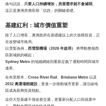
換句話說，
只要人口持續增加，房屋需求就不會減弱
。
這正是澳洲房價長期「抗跌」的關鍵基礎。
基建紅利：城市價值重塑
除了人口增長，澳洲政府在基礎建設上的大規模投資，正
在改變城市格局。
以雪梨為例，
西雪梨機場（2026 年啟用）
將帶動整個西
區新城鎮的崛起；
Sydney Metro
的地鐵網絡則重新定義了通勤時間與城市
邊界。
在布里斯本，
Cross River Rail
、
Brisbane Metro
以及
2032 奧運場館建設
，更進一步推動城市更新，讓沿線地
區成為新興投資熱點。
這些大型基建不僅改善交通，更重新分配人口與就業中